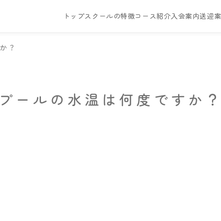
トップ
スクールの特徴
コース紹介
入会案内
送迎
すか？
プールの水温は何度ですか