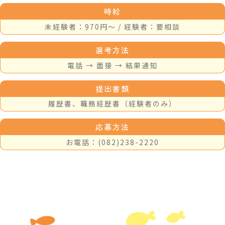
時給
未経験者：970円〜 / 経験者：要相談
トップ
選考方法
スクールの特徴
電話 → 面接 → 結果通知
コース紹介
提出書類
入会案内
履歴書、職務経歴書（経験者のみ）
送迎案内
料金案内
応募方法
よくある質問
お電話：(082)238-2220
採用情報
施設案内
年間営業日